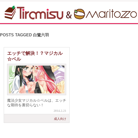
POSTS TAGGED
白鷺六羽
エッチで解決！？マジカル
☆ベル
魔法少女マジカル☆ベルは、エッチ
な期待を裏切らない！
2014.2.21
成人向け